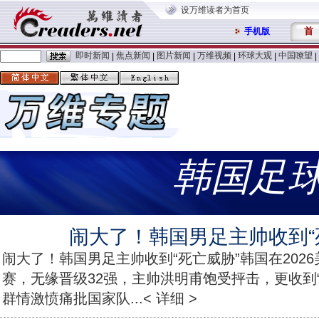
设万维读者为首页
首
手机版
即时新闻
焦点新闻
图片新闻
万维视频
环球大观
中国嘹望
|
|
|
|
|
|
韩国足
闹大了！韩国男足主帅收到“
闹大了！韩国男足主帅收到“死亡威胁”韩国在202
赛，无缘晋级32强，主帅洪明甫饱受抨击，更收到
群情激愤痛批国家队...< 详细 >