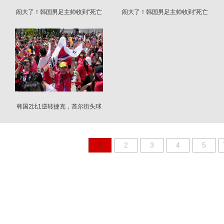
闹大了！韩国男足主帅收到“死亡
闹大了！韩国男足主帅收到“死亡
威胁”
威胁”
韩国2比1逆转捷克，首尔街头球
迷陷入疯狂
1
2
3
4
5