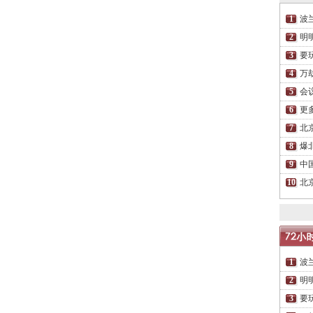
波
明
要
万
会
更
北
爆
中
北
波
明
要