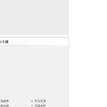
俄乌战争
中日关系
中美冷战
万维专栏