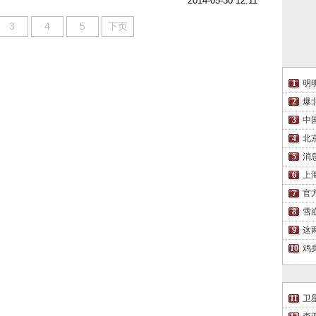
2014-05-30 12:11
3
4
5
下页
明
爆
中
北
消
上
官
雪
这
鸡
卫