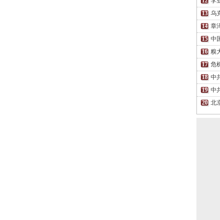
李
乌
章
中
糗
危
中
中
北