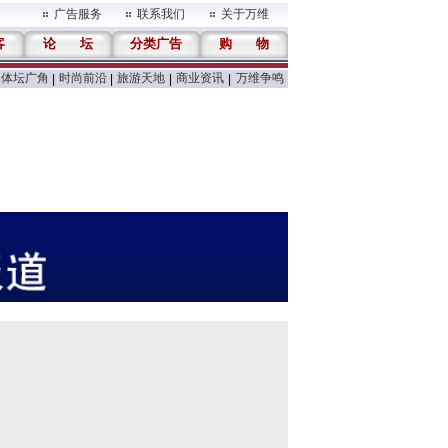
广告服务
联系我们
关于万维
客
论
坛
分类广告
购
物
体坛广角
时尚前沿
旅游天地
商业资讯
万维争鸣
|
|
|
|