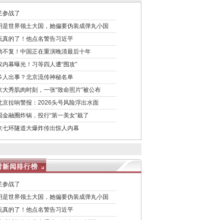
兰参战了
明是世界领土大国，她偏要伪装成弹丸小国
玩真的了！他点名警告习近平
劫不复！中国正在重演晚清最后十年
议内幕曝光！习等四人遭“围攻”
多人出事？北京流传神秘名单
京大秀肌肉时刻，一张“致命照片”被公布
北京拉响警报：2026头号风险浮出水面
国金融圈炸锅，投行“第一美女”栽了
京七环隧道大爆炸传出惊人内幕
兰参战了
明是世界领土大国，她偏要伪装成弹丸小国
玩真的了！他点名警告习近平