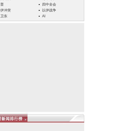
川普
四中全会
美伊冲突
以伊战争
何卫东
AI