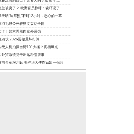
亚鹏没想到自己辛苦养大的李嫣 如今....
克兰被卖了？ 欧洲官员惊呼：魂吓没了
泽天晒“迪拜照”不到12小时，恶心的一幕
国羽毛球公开赛贴文轰动全网
大了！普京秀肌肉意外露馅
机四伏 2026要做最坏打算
共无人机拍摄台湾101大楼？真相曝光
共外贸系统竟干出这种荒唐事
京围台军演之际 美驻华大使馆贴出一张照