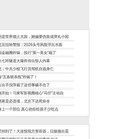
明是世界领土大国，她偏要伪装成弹丸小国
北京拉响警报：2026头号风险浮出水面
国金融圈炸锅，投行“第一美女”栽了
京七环隧道大爆炸传出惊人内幕
息：中共少校飞行员驾机自戕身亡
海“五条斩杀线”炸锅了！
方出手倪萍栽了这些事瞒不住了
崩开始！习家军影视圈核心“马仔”主动自
两家是必选项，北京下达死命令
身上一个部位 真心劝你给孩子少吃点
星拍到了！大连惊现方形容器，日媒抛出震