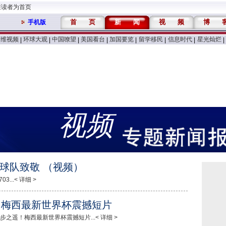
维读者为首页
首
页
新
闻
视
频
博
手机版
万维视频
环球大观
中国嘹望
美国看台
加国要览
留学移民
信息时代
星光灿烂
|
|
|
|
|
|
|
|
视频
球队致敬 （视频）
...< 详细 >
！梅西最新世界杯震撼短片
之遥！梅西最新世界杯震撼短片...< 详细 >