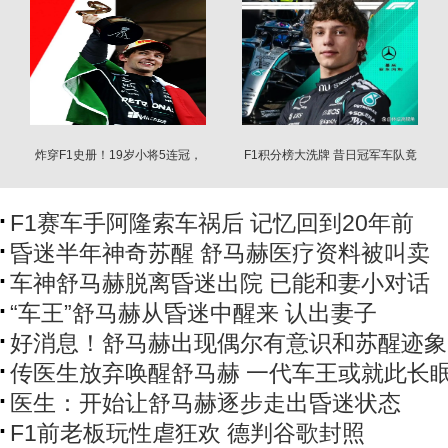
炸穿F1史册！19岁小将5连冠，
F1积分榜大洗牌 昔日冠军车队竟
创百年纪录
还是0分？
F1赛车手阿隆索车祸后 记忆回到20年前
昏迷半年神奇苏醒 舒马赫医疗资料被叫卖
车神舒马赫脱离昏迷出院 已能和妻小对话
“车王”舒马赫从昏迷中醒来 认出妻子
好消息！舒马赫出现偶尔有意识和苏醒迹象
传医生放弃唤醒舒马赫 一代车王或就此长
医生：开始让舒马赫逐步走出昏迷状态
F1前老板玩性虐狂欢 德判谷歌封照