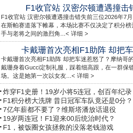
F1收官站 汉密尔顿遭遇撞击
F1收官站 汉密尔顿遭遇撞击错失前三位2026年7月
在斯帕赛道落下帷幕，本场比赛不仅决定了积分榜
手与老将之间的激烈角...< 详细 >
卡戴珊首次亮相F1助阵 却把
卡戴珊首次亮相F1助阵 却把车迷惹怒了？摩纳哥的
戴珊身着Gucci定制礼服，踩着细高跟，在一群保
场。这是她第一次以女友...< 详细 >
炸穿F1史册！19岁小将5连冠，创百年纪录
F1积分榜大洗牌 昔日冠军车队竟还是0分？
7亿年薪都不要了？维斯塔潘放话退役
19岁两连冠！F1迎来00后统治时代？
F1，被饭圈女孩拯救的没落老钱游戏