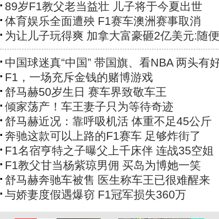
89岁F1教父老当益壮 儿子将于今夏出世
体育娱乐全面遭殃 F1赛车澳洲赛事取消
为让儿子玩得爽 加拿大富豪砸2亿美元:随
中国球迷真“中国” 带国旗、看NBA 两头有
F1，一场充斥金钱的赌博游戏
舒马赫50岁生日 赛车界致敬车王
倾家荡产！车王妻子只为等待奇迹
舒马赫近况：靠呼吸机活 体重不足45公斤
奔驰这款可以上路的F1赛车 足够炸街了
F1名宿亨特之子曝父上千床伴 连战35空姐
F1教父甘当杨紫琼男佣 买岛为博她一笑
舒马赫奔驰车被售 医生称车王已很难醒来
与娇妻度假遇爆窃 F1冠军损失360万