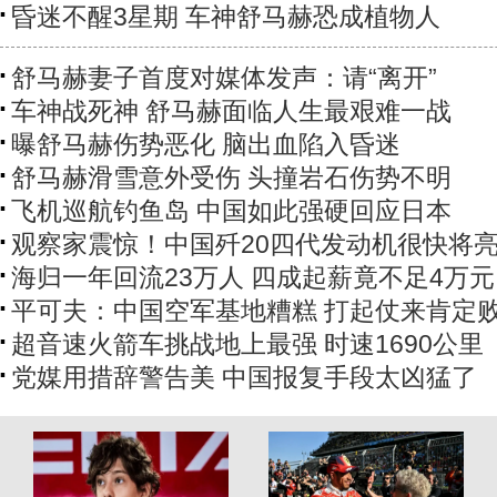
昏迷不醒3星期 车神舒马赫恐成植物人
舒马赫妻子首度对媒体发声：请“离开”
车神战死神 舒马赫面临人生最艰难一战
曝舒马赫伤势恶化 脑出血陷入昏迷
舒马赫滑雪意外受伤 头撞岩石伤势不明
飞机巡航钓鱼岛 中国如此强硬回应日本
观察家震惊！中国歼20四代发动机很快将
海归一年回流23万人 四成起薪竟不足4万元
平可夫：中国空军基地糟糕 打起仗来肯定
超音速火箭车挑战地上最强 时速1690公里
党媒用措辞警告美 中国报复手段太凶猛了