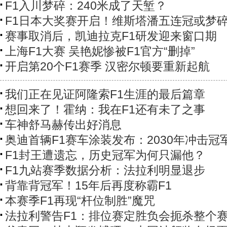
F1入川梦碎：240米成了天堑？
F1日本大奖赛开启！维斯塔潘五连冠或梦
赛事取消后，凯迪拉克F1研发迎来窗口期
上海F1大赛 吴艳妮惨被F1官方“删掉”
开启第20个F1赛季 汉密尔顿要重新起航
我们正在见证阿隆索F1生涯的最后篇章
想回来了！霍纳：我在F1还有未了之事
车神舒马赫传出好消息
奥迪首辆F1赛车涂装发布：2030年冲击冠
F1封王遭遗忘，历史冠军为何只漏他？
F1九站赛季数据分析：法拉利明显退步
背靠背冠军！15年后再度称霸F1
本赛季F1再现“杆位制胜”魔咒
法拉利警告F1：排位赛定胜负会扼杀整个