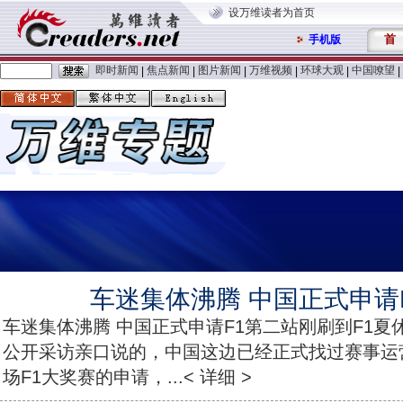
设万维读者为首页
首
手机版
即时新闻
焦点新闻
图片新闻
万维视频
环球大观
中国嘹望
|
|
|
|
|
|
车迷集体沸腾 中国正式申请
车迷集体沸腾 中国正式申请F1第二站刚刷到F1
公开采访亲口说的，中国这边已经正式找过赛事运
场F1大奖赛的申请，...< 详细 >