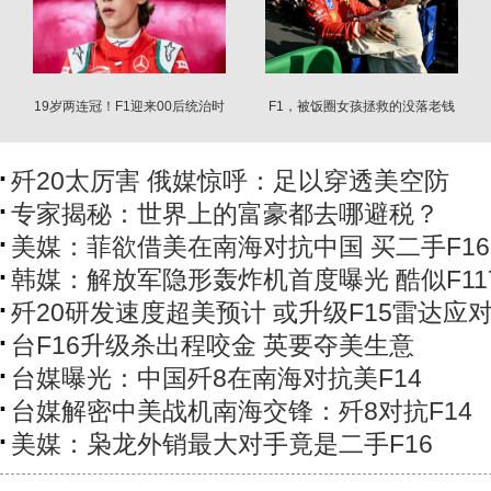
19岁两连冠！F1迎来00后统治时
F1，被饭圈女孩拯救的没落老钱
代？
游戏
歼20太厉害 俄媒惊呼：足以穿透美空防
专家揭秘：世界上的富豪都去哪避税？
美媒：菲欲借美在南海对抗中国 买二手F16
韩媒：解放军隐形轰炸机首度曝光 酷似F11
歼20研发速度超美预计 或升级F15雷达应
台F16升级杀出程咬金 英要夺美生意
台媒曝光：中国歼8在南海对抗美F14
台媒解密中美战机南海交锋：歼8对抗F14
美媒：枭龙外销最大对手竟是二手F16