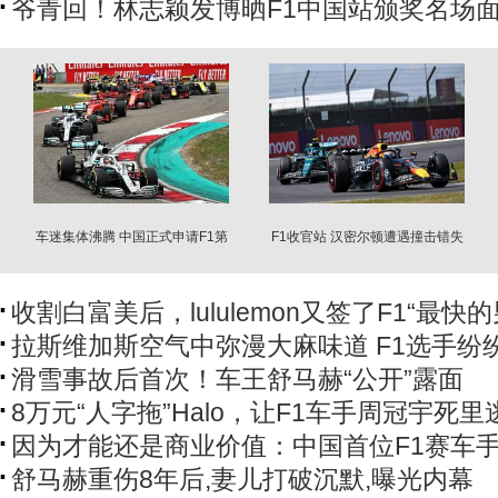
爷青回！林志颖发博晒F1中国站颁奖名场
车迷集体沸腾 中国正式申请F1第
F1收官站 汉密尔顿遭遇撞击错失
二站
前三位
收割白富美后，lululemon又签了F1“最快的
拉斯维加斯空气中弥漫大麻味道 F1选手纷
滑雪事故后首次！车王舒马赫“公开”露面
8万元“人字拖”Halo，让F1车手周冠宇死里
因为才能还是商业价值：中国首位F1赛车
舒马赫重伤8年后,妻儿打破沉默,曝光内幕