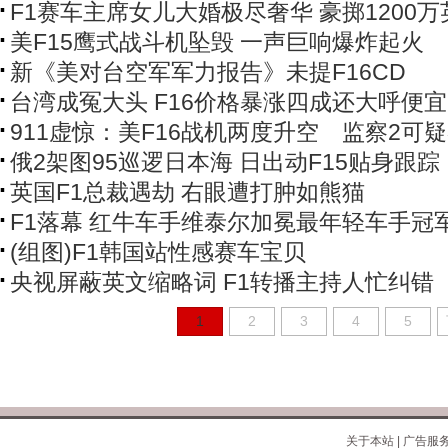
F1赛车主席女儿大婚极尽奢华 豪掷1200万
美F15鹰式战斗机坠毁 一声巨响爆炸起火
新《美对台空军军力报告》未提F16CD
台湾成冤大头 F16价格暴涨四成还大呼便宜
911虚惊：美F16战机两度升空 监察2可
俄2架图95巡逻日本海 日出动F15贴身跟踪
英国F1总裁遇劫 右眼遭打肿如熊猫
F1落幕 红牛车手维泰尔加冕最年轻车手冠
(组图)F1韩国站性感赛车宝贝
央视屏蔽英文缩略词 F1转播主持人忙纠错
1
2
3
4
5
关于本站
|
广告服