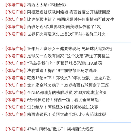
【体坛广角】
梅西太太晒和3娃合影
【体坛广角】
阿根廷遭疑获裁判偏袒 梅西首度公开强硬回应
【体坛广角】
比达尔预测错了 梅西闪耀时任何事情都可能发生
【体坛广角】
西班牙近8次世界杯对南美球队仅输了1次
【体坛广角】
世界杯决赛迎来史上首次FIFA排名前二对决
【体坛广角】
16年后西班牙女王储要来现场 见证球队追第2冠
【体坛广角】
足球又一次没有回家 “这个决定”葬送了英格兰
【体坛广角】
“马岛是我们的” 阿根廷球员恐遭FIFA处罚
【体坛广角】
决赛重逢！梅西19年前曾帮亚马尔洗澡
【体坛广角】
狂轰13记ACE！郑钦文2-0零封强敌，重返八强
【体坛广角】
第九座金球奖稳了？39岁梅西12球预定了王座
【体坛广角】
全NBA都唾弃的榜眼球员 才30岁就成流浪汉
【体坛广角】
6分钟神逆转！梅西一跪，看哭全球球迷
【体坛广角】
92分绝杀！阿根廷2-1逆转英格兰进决赛
【体坛广角】
梅西遭锁死！英阿大战半场0比0 火药味炸裂
【体坛广角】
47%时间都在“散步”！揭梅西5大蜕变