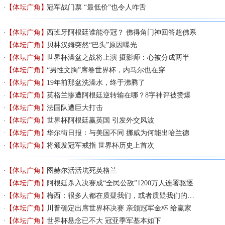
【体坛广角】
冠军战门票 “最低价”也令人咋舌
【体坛广角】
西班牙阿根廷谁能夺冠？ 佛得角门神回答超佛系
【体坛广角】
贝林汉姆突然“巴头”原因曝光
【体坛广角】
世界杯澡盆之战将上演 摄影师：心被分成两半
【体坛广角】
“男性文胸”席卷世界杯，内马尔也在穿
【体坛广角】
19年前那盆洗澡水，终于沸腾了
【体坛广角】
英格兰惨遭阿根廷逆转输在哪？8字神评被赞爆
【体坛广角】
法国队遭巨大打击
【体坛广角】
世界杯阿根廷赢英国 引发外交风波
【体坛广角】
华尔街日报：与美国不同 挪威为何能出哈兰德
【体坛广角】
将颁发冠军戒指 世界杯历史上首次
【体坛广角】
图赫尔活活坑死英格兰
【体坛广角】
阿根廷杀入决赛成“全民公敌”1200万人连署驱逐
【体坛广角】
梅西：很多人都在质疑我们，或者质疑我们的…
【体坛广角】
川普确定出席世界杯决赛 亲颁冠军金杯 给赢家
【体坛广角】
世界杯悬念已不大 冠亚季军基本如下