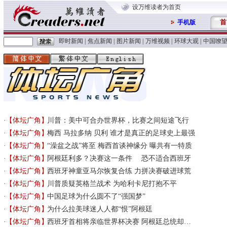
设万维读者为首页
首
手机版
即时新闻
|
焦点新闻
|
图片新闻
|
万维视频
|
环球大观
|
中国嘹
【体坛广角】
川普：美中可合办世界杯，比赛之间短途飞行
【体坛广角】
梅西 马拉多纳 贝利 谁才是真正的足球史上最强
【体坛广角】
“澡盆之战”将至 梅西首谈神缘分 曝共有一特质
【体坛广角】
阿根廷利多？决赛这一条件 恐不适合西班牙
【体坛广角】
西班牙神童亚马尔恢复合练 力拼决赛破进球荒
【体坛广角】
川普质疑英格兰战术 为哈利卡尼打抱不平
【体坛广角】
中国足球为什么圆不了“强国梦”
【体坛广角】
为什么拉美球迷人人都“恨”阿根廷
【体坛广角】
西班牙首相将亲临世界杯决赛 阿根廷总统却…