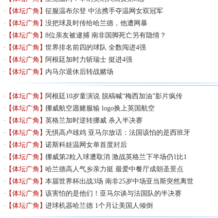
【体坛广角】
征服温布尔登 中法携手夺温网女双冠军
【体坛广角】
没把球及时传给哈兰德，他遭网暴
【体坛广角】
8位亲友被逮捕 南非国脚死亡另有隐情？
【体坛广角】
世界排名前四的球队 全数闯进4强
【体坛广角】
阿根廷加时力斩瑞士 挺进4强
【体坛广角】
内马尔退休后转战赌场
【体坛广角】
阿根廷10岁童演说 脱稿喊“梅西加油”影片疯传
【体坛广角】
挪威航空愿赌服输 logo换上英国航空
【体坛广角】
英格兰加时逆转挪威 杀入半决赛
【体坛广角】
无惧高卢雄鸡 亚马尔放话：法国该怕的是西班牙
【体坛广角】
诺斯科娃温网女单首度封后
【体坛广角】
挪威第2粒入球遭取消 激战英格兰下半场仍1比1
【体坛广角】
哈兰德高人气乡亲力挺 最爱中餐厅成朝圣景点
【体坛广角】
本届世界杯出战3场 南非25岁中场亚当斯突然离世
【体坛广角】
该害怕的是他们！亚马尔谈与法国队的半决赛
【体坛广角】
进球机器哈兰德 1个月让美国人倾倒