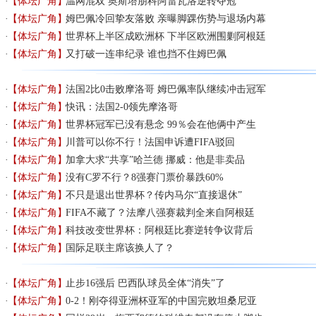
【体坛广角】
温网混双 奥斯塔朋科阿雷瓦洛逆转夺冠
【体坛广角】
姆巴佩冷回挚友落败 亲曝脚踝伤势与退场内幕
【体坛广角】
世界杯上半区成欧洲杯 下半区欧洲围剿阿根廷
【体坛广角】
又打破一连串纪录 谁也挡不住姆巴佩
【体坛广角】
法国2比0击败摩洛哥 姆巴佩率队继续冲击冠军
【体坛广角】
快讯：法国2-0领先摩洛哥
【体坛广角】
世界杯冠军已没有悬念 99％会在他俩中产生
【体坛广角】
川普可以你不行！法国申诉遭FIFA驳回
【体坛广角】
加拿大求“共享”哈兰德 挪威：他是非卖品
【体坛广角】
没有C罗不行？8强赛门票价暴跌60%
【体坛广角】
不只是退出世界杯？传内马尔“直接退休”
【体坛广角】
FIFA不藏了？法摩八强赛裁判全来自阿根廷
【体坛广角】
科技改变世界杯：阿根廷比赛逆转争议背后
【体坛广角】
国际足联主席该换人了？
【体坛广角】
止步16强后 巴西队球员全体“消失”了
【体坛广角】
0-2！刚夺得亚洲杯亚军的中国完败坦桑尼亚