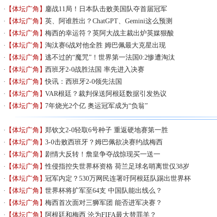
【体坛广角】
鏖战11局！日本队击败美国队夺首届冠军
【体坛广角】
英、阿谁胜出？ChatGPT、Gemini这么预测
【体坛广角】
梅西的幸运符？英阿大战主裁出炉英媒狠酸
【体坛广角】
淘汰赛6战对他全胜 姆巴佩最大克星出现
【体坛广角】
逃不过的“魔咒”！世界第一法国0:2惨遭淘汰
【体坛广角】
西班牙2-0战胜法国 率先进入决赛
【体坛广角】
快讯：西班牙2-0领先法国
【体坛广角】
VAR根廷？裁判保送阿根廷数据引发热议
【体坛广角】
7年烧光2个亿 奥运冠军成为“负翁”
【体坛广角】
郑钦文2-0轻取6号种子 重返硬地赛第一胜
【体坛广角】
3-0击败西班牙？姆巴佩欲决赛约战梅西
【体坛广角】
剧情大反转！詹皇争夺战惊现买一送一
【体坛广角】
性侵指控失世界杯资格 荷兰足球名哨离世仅38岁
【体坛广角】
冠军内定？530万网民连署吁阿根廷队踢出世界杯
【体坛广角】
世界杯将扩军至64支 中国队能出线么？
【体坛广角】
梅西首次面对三狮军团 能否进军决赛？
【体坛广角】
阿根廷和梅西 沦为FIFA最大替罪羊？