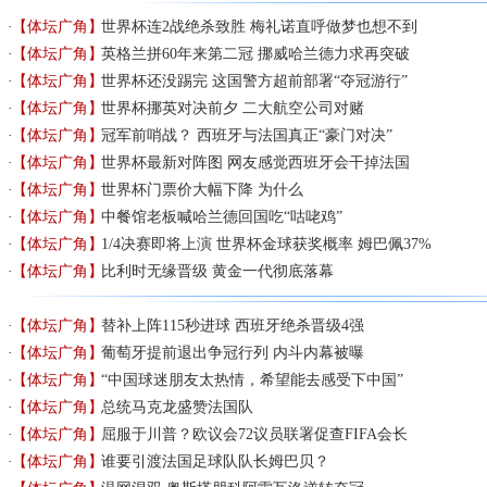
【体坛广角】
世界杯连2战绝杀致胜 梅礼诺直呼做梦也想不到
【体坛广角】
英格兰拼60年来第二冠 挪威哈兰德力求再突破
【体坛广角】
世界杯还没踢完 这国警方超前部署“夺冠游行”
【体坛广角】
世界杯挪英对决前夕 二大航空公司对赌
【体坛广角】
冠军前哨战？ 西班牙与法国真正“豪门对决”
【体坛广角】
世界杯最新对阵图 网友感觉西班牙会干掉法国
【体坛广角】
世界杯门票价大幅下降 为什么
【体坛广角】
中餐馆老板喊哈兰德回国吃“咕咾鸡”
【体坛广角】
1/4决赛即将上演 世界杯金球获奖概率 姆巴佩37%
【体坛广角】
比利时无缘晋级 黄金一代彻底落幕
【体坛广角】
替补上阵115秒进球 西班牙绝杀晋级4强
【体坛广角】
葡萄牙提前退出争冠行列 内斗内幕被曝
【体坛广角】
“中国球迷朋友太热情，希望能去感受下中国”
【体坛广角】
总统马克龙盛赞法国队
【体坛广角】
屈服于川普？欧议会72议员联署促查FIFA会长
【体坛广角】
谁要引渡法国足球队队长姆巴贝？