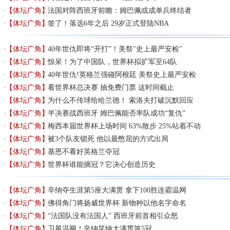
【体坛广角】
法国对阵西班牙前瞻：姆巴佩或成单兵终结者
【体坛广角】
签了！落选6年之后 29岁正式登陆NBA
【体坛广角】
40年世仇即将“开打”！美祭"史上最严安检"
【体坛广角】
惊呆！为了中国队，世界杯拟扩军至64队
【体坛广角】
40年世仇!英格兰强碰阿根廷 美祭史上最严安检
【体坛广角】
看世界杯总决赛 抽免费门票 这时间截止
【体坛广角】
为什么不传球给哈兰德！ 索洛夫打破沉默回应
【体坛广角】
半决赛战西班牙 姆巴佩能否率队成功“复仇”
【体坛广角】
梅西本届世界杯上场时间 63%散步 25%站着不动
【体坛广角】
被3个队友锁死 他以最憋屈的方式出局
【体坛广角】
基恩不看好英格兰夺冠
【体坛广角】
世界杯谁能摘冠？它决心创造历史
【体坛广角】
辛纳夺生涯第5座大满贯 拿下100胜连霸温网
【体坛广角】
佛得角门将扬威世界杯 新物种以他名字命名
【体坛广角】
“法国队没有法国人” 西班牙前首相引众怒
【体坛广角】
卫冕温网！辛纳笑纳大满贯第5冠