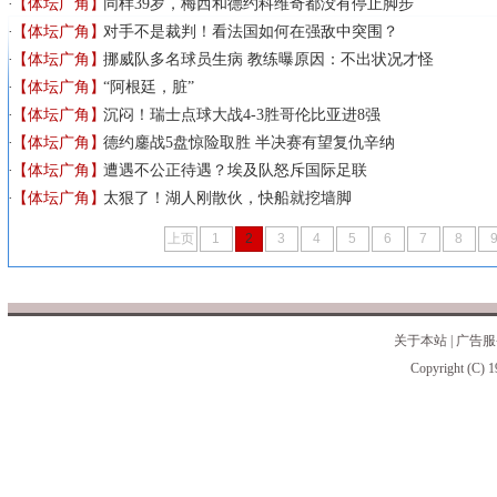
【体坛广角】
同样39岁，梅西和德约科维奇都没有停止脚步
【体坛广角】
对手不是裁判！看法国如何在强敌中突围？
【体坛广角】
挪威队多名球员生病 教练曝原因：不出状况才怪
【体坛广角】
“阿根廷，脏”
【体坛广角】
沉闷！瑞士点球大战4-3胜哥伦比亚进8强
【体坛广角】
德约鏖战5盘惊险取胜 半决赛有望复仇辛纳
【体坛广角】
遭遇不公正待遇？埃及队怒斥国际足联
【体坛广角】
太狠了！湖人刚散伙，快船就挖墙脚
上页
1
2
3
4
5
6
7
8
关于本站
|
广告服
Copyright (C) 1