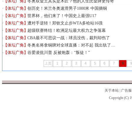
【体坛广角】
冬奥双金王其实是木匠？他的人生比金牌更传奇
【体坛广角】
创历史！米兰冬奥速滑男子1000米 中国摘铜
【体坛广角】
世界杯，他们来了！中国史上最强U17
【体坛广角】
遭对手逆转！郑钦文止步WTA多哈站16强
【体坛广角】
超级联赛终结！欧洲足坛最大权力之争落幕
【体坛广角】
CBA最不可思议一战：球员没伤，裁判却伤了
【体坛广角】
冬奥名将拿铜牌对全球直播：对不起 我出轨了…
【体坛广角】
谷爱凌批川普 反被炮轰：“叛徒！”
上页
1
2
3
4
5
6
7
8
关于本站
|
广告服
Copyright (C) 1