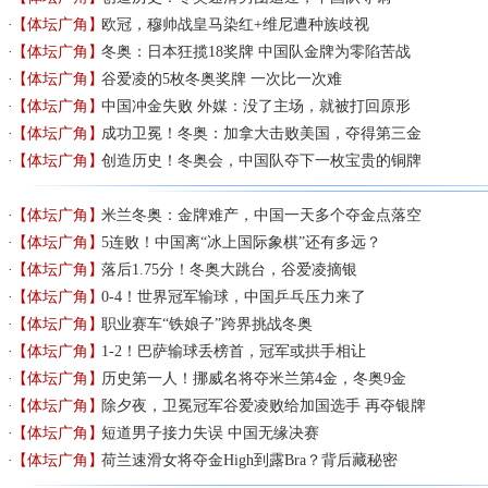
【体坛广角】
欧冠，穆帅战皇马染红+维尼遭种族歧视
【体坛广角】
冬奥：日本狂揽18奖牌 中国队金牌为零陷苦战
【体坛广角】
谷爱凌的5枚冬奥奖牌 一次比一次难
【体坛广角】
中国冲金失败 外媒：没了主场，就被打回原形
【体坛广角】
成功卫冕！冬奥：加拿大击败美国，夺得第三金
【体坛广角】
创造历史！冬奥会，中国队夺下一枚宝贵的铜牌
【体坛广角】
米兰冬奥：金牌难产，中国一天多个夺金点落空
【体坛广角】
5连败！中国离“冰上国际象棋”还有多远？
【体坛广角】
落后1.75分！冬奥大跳台，谷爱凌摘银
【体坛广角】
0-4！世界冠军输球，中国乒乓压力来了
【体坛广角】
职业赛车“铁娘子”跨界挑战冬奥
【体坛广角】
1-2！巴萨输球丢榜首，冠军或拱手相让
【体坛广角】
历史第一人！挪威名将夺米兰第4金，冬奥9金
【体坛广角】
除夕夜，卫冕冠军谷爱凌败给加国选手 再夺银牌
【体坛广角】
短道男子接力失误 中国无缘决赛
【体坛广角】
荷兰速滑女将夺金High到露Bra？背后藏秘密