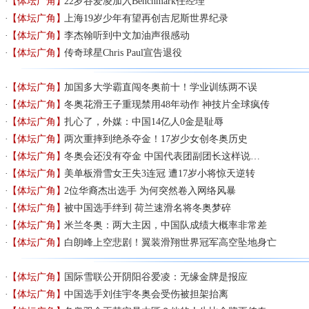
【体坛广角】
22岁谷爱凌加入Benchmark任经理
【体坛广角】
上海19岁少年有望再创吉尼斯世界纪录
【体坛广角】
李杰翰听到中文加油声很感动
【体坛广角】
传奇球星Chris Paul宣告退役
【体坛广角】
加国多大学霸直闯冬奥前十！学业训练两不误
【体坛广角】
冬奥花滑王子重现禁用48年动作 神技片全球疯传
【体坛广角】
扎心了，外媒：中国14亿人0金是耻辱
【体坛广角】
两次重摔到绝杀夺金！17岁少女创冬奥历史
【体坛广角】
冬奥会还没有夺金 中国代表团副团长这样说…
【体坛广角】
美单板滑雪女王失3连冠 遭17岁小将惊天逆转
【体坛广角】
2位华裔杰出选手 为何突然卷入网络风暴
【体坛广角】
被中国选手绊到 荷兰速滑名将冬奥梦碎
【体坛广角】
米兰冬奥：两大主因，中国队成绩大概率非常差
【体坛广角】
白朗峰上空悲剧！翼装滑翔世界冠军高空坠地身亡
【体坛广角】
国际雪联公开阴阳谷爱凌：无缘金牌是报应
【体坛广角】
中国选手刘佳宇冬奥会受伤被担架抬离