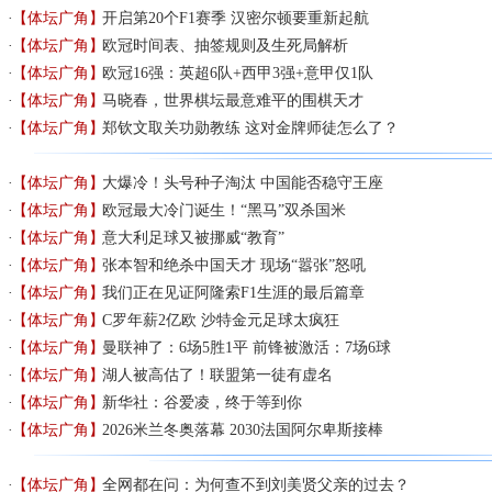
【体坛广角】
开启第20个F1赛季 汉密尔顿要重新起航
【体坛广角】
欧冠时间表、抽签规则及生死局解析
【体坛广角】
欧冠16强：英超6队+西甲3强+意甲仅1队
【体坛广角】
马晓春，世界棋坛最意难平的围棋天才
【体坛广角】
郑钦文取关功勋教练 这对金牌师徒怎么了？
【体坛广角】
大爆冷！头号种子淘汰 中国能否稳守王座
【体坛广角】
欧冠最大冷门诞生！“黑马”双杀国米
【体坛广角】
意大利足球又被挪威“教育”
【体坛广角】
张本智和绝杀中国天才 现场“嚣张”怒吼
【体坛广角】
我们正在见证阿隆索F1生涯的最后篇章
【体坛广角】
C罗年薪2亿欧 沙特金元足球太疯狂
【体坛广角】
曼联神了：6场5胜1平 前锋被激活：7场6球
【体坛广角】
湖人被高估了！联盟第一徒有虚名
【体坛广角】
新华社：谷爱凌，终于等到你
【体坛广角】
2026米兰冬奥落幕 2030法国阿尔卑斯接棒
【体坛广角】
全网都在问：为何查不到刘美贤父亲的过去？