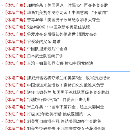
【体坛广角】
加时绝杀！美国男冰 时隔46年再夺冬奥金牌
【体坛广角】
华裔刘美贤冬奥夺两金！中国憋屈，“不敢蹭”
【体坛广角】
苦等46年！美国男子冰球绝杀加拿大夺金
【体坛广角】
5金4银6铜！中国刷新冬奥最佳战绩
【体坛广角】
谷爱凌夺金后得知外婆逝世 泪洒发布会
【体坛广角】
谷爱凌的父亲 是谁
【体坛广角】
中国队迎来最后冲金点
【体坛广角】
日本武士队宫崎开训
【体坛广角】
台湾一姐葛蓝乔安娜 横扫中国尤晓迪
【体坛广角】
挪威滑雪名将夺米兰冬奥第6金 改写历史纪录
【体坛广角】
中国短道米兰溃败！豪赌归化失败谁来负责
【体坛广角】
逆转击败芬兰 加国男子冰球队晋级冬奥金牌战
【体坛广角】
“我被当作出气筒”...谷爱凌回击万斯
【体坛广角】
米兰冬奥：中国拿下第四金，还是夫妻同金
【体坛广角】
打破102年欧美垄断 他成亚洲第一人
【体坛广角】
刘美贤自由滑夺冠 终结美国20多年金牌荒
【体坛广角】
刘美贤突破夹击 美24年来首夺女子花滑金牌