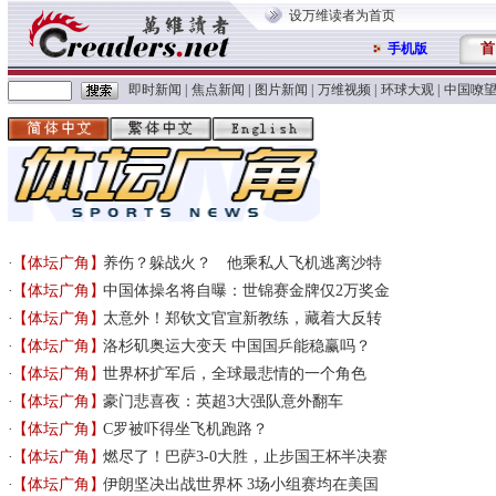
设万维读者为首页
首
手机版
即时新闻
|
焦点新闻
|
图片新闻
|
万维视频
|
环球大观
|
中国嘹
【体坛广角】
养伤？躲战火？ 他乘私人飞机逃离沙特
【体坛广角】
中国体操名将自曝：世锦赛金牌仅2万奖金
【体坛广角】
太意外！郑钦文官宣新教练，藏着大反转
【体坛广角】
洛杉矶奥运大变天 中国国乒能稳赢吗？
【体坛广角】
世界杯扩军后，全球最悲情的一个角色
【体坛广角】
豪门悲喜夜：英超3大强队意外翻车
【体坛广角】
C罗被吓得坐飞机跑路？
【体坛广角】
燃尽了！巴萨3-0大胜，止步国王杯半决赛
【体坛广角】
伊朗坚决出战世界杯 3场小组赛均在美国