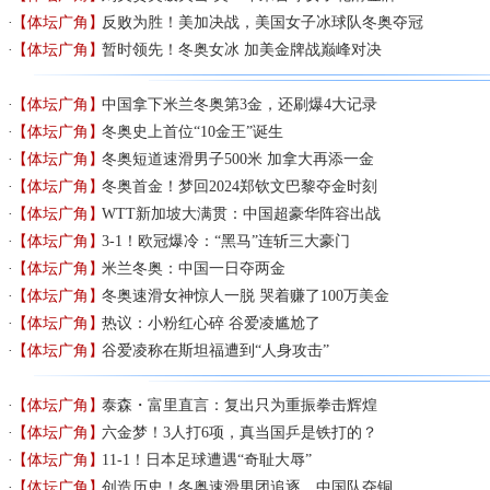
【体坛广角】
反败为胜！美加决战，美国女子冰球队冬奥夺冠
【体坛广角】
暂时领先！冬奥女冰 加美金牌战巅峰对决
【体坛广角】
中国拿下米兰冬奥第3金，还刷爆4大记录
【体坛广角】
冬奥史上首位“10金王”诞生
【体坛广角】
冬奥短道速滑男子500米 加拿大再添一金
【体坛广角】
冬奥首金！梦回2024郑钦文巴黎夺金时刻
【体坛广角】
WTT新加坡大满贯：中国超豪华阵容出战
【体坛广角】
3-1！欧冠爆冷：“黑马”连斩三大豪门
【体坛广角】
米兰冬奥：中国一日夺两金
【体坛广角】
冬奥速滑女神惊人一脱 哭着赚了100万美金
【体坛广角】
热议：小粉红心碎 谷爱凌尴尬了
【体坛广角】
谷爱凌称在斯坦福遭到“人身攻击”
【体坛广角】
泰森・富里直言：复出只为重振拳击辉煌
【体坛广角】
六金梦！3人打6项，真当国乒是铁打的？
【体坛广角】
11-1！日本足球遭遇“奇耻大辱”
【体坛广角】
创造历史！冬奥速滑男团追逐，中国队夺铜