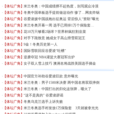
【体坛广角】
米兰冬奥：中国成绩撑不起热度，别骂观众冷漠
【体坛广角】
冬奥中国单板选手提前做这动作 惨了…网友炸锅
【体坛广角】
谷爱凌披中国战袍出征奥运 背后惊人“资助”曝光
【体坛广角】
米兰冬奥开幕一周 选手已用掉1万个保险套…
【体坛广角】
花10万只够看2场球？世界杯疯狂割韭菜
【体坛广角】
对手下跪致意 她成女子高山滑雪双冠王
【体坛广角】
9金！冬奥历史第一人
【体坛广角】
国际雪联回应谷爱凌“吐槽”
【体坛广角】
逆袭夺冠 NBA灌篮大赛冠军出炉
【体坛广角】
女子双人雪上技巧 澳洲名将战胜美国选手摘金
【体坛广角】
中国官方补助谷爱凌巨款 意外曝光
【体坛广角】
米兰冬奥：男子1500米决赛 两中国名将双双摔倒
【体坛广角】
米兰冬奥：中国打出的归化这张牌，哑火了
【体坛广角】
“这不是真的” 谷爱凌辟谣
【体坛广角】
冬奥乌克兰选手上诉失败
【体坛广角】
米兰冬奥选手村发放1万保险套 3天就被拿光光