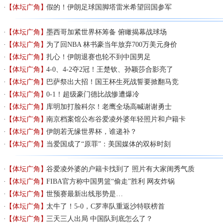
【体坛广角】
假的！伊朗足球国脚塔雷米希望回国参军
【体坛广角】
墨西哥加紧世界杯筹备 俯瞰揭幕战球场
【体坛广角】
为了回NBA 林书豪当年放弃700万美元身价
【体坛广角】
扎心！伊朗退赛也轮不到中国男足
【体坛广角】
4-0、4-2夺2冠！王楚钦、孙颖莎合影亮了
【体坛广角】
巴萨祭出大招！国王杯生死战誓要掀翻马竞
【体坛广角】
0-1！超级豪门德比战惨遭爆冷
【体坛广角】
库明加打脸科尔！老鹰全场高喊谢谢勇士
【体坛广角】
南京档案馆公布谷爱凌外婆年轻照片和户籍卡
【体坛广角】
伊朗若无缘世界杯，谁递补？
【体坛广角】
当爱国成了“原罪”：美国媒体的双标时刻
【体坛广角】
谷爱凌外婆的户籍卡找到了 照片有大家闺秀气质
【体坛广角】
FIBA官方称中国男篮“偷走”胜利 网友炸锅
【体坛广角】
世预赛最新出线形势是…
【体坛广角】
太牛了！5-0，C罗率队重返沙特联榜首
【体坛广角】
三天三人出局 中国队到底怎么了？