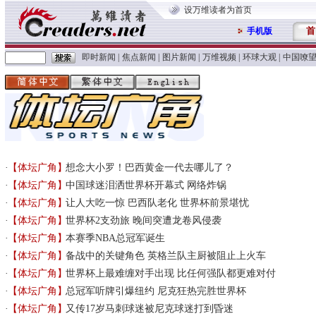
设万维读者为首页
首
手机版
即时新闻
|
焦点新闻
|
图片新闻
|
万维视频
|
环球大观
|
中国嘹
【体坛广角】
想念大小罗！巴西黄金一代去哪儿了？
【体坛广角】
中国球迷泪洒世界杯开幕式 网络炸锅
【体坛广角】
让人大吃一惊 巴西队老化 世界杯前景堪忧
【体坛广角】
世界杯2支劲旅 晚间突遭龙卷风侵袭
【体坛广角】
本赛季NBA总冠军诞生
【体坛广角】
备战中的关键角色 英格兰队主厨被阻止上火车
【体坛广角】
世界杯上最难缠对手出现 比任何强队都更难对付
【体坛广角】
总冠军听牌引爆纽约 尼克狂热完胜世界杯
【体坛广角】
又传17岁马刺球迷被尼克球迷打到昏迷