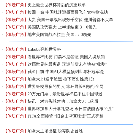
【体坛广角】
史上最贵世界杯背后的沉重账单
【体坛广角】
捡回一命 中国球迷遭墨西哥飞车党持枪洗劫
【体坛广角】
太贵 美国开幕战出现数千空位 连川普都不买单
【体坛广角】
美国队攻势强大 上半场结束 3：0领先
【体坛广角】
地主美国首战巴拉圭 美国2：0领先
【体坛广角】
Labubu亮相世界杯
【体坛广角】
看世界杯比赛 门票不是签证 美国入境须知
【体坛广角】
这届世界杯最离谱 球迷前所未有地被“收割”
【体坛广角】
截至目前 中国AI大模型预测世界杯冠军是…
【体坛广角】
加拿大1:1逼平波黑 抢下历史性第1分
【体坛广角】
世界杯梗最多的男人 靠狂野长相横行全网
【体坛广角】
20万元门票，最贵世界杯拦不住中国球迷
【体坛广角】
快讯：对方头球建功，加拿大0：1落后
【体坛广角】
世界杯加拿大开幕礼登场 今日首战能否破“0胜”
【体坛广角】
FIFA全面接管 “旧金山湾区球场”正式亮相
【体坛广角】
加拿大主场出征 盼夺队史首胜