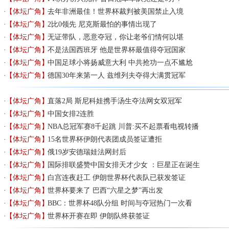
【体坛广角】
去年非洲最佳！世界杯裁判被美国禁止入境
【体坛广角】
2比0领先 尼克斯最怕的事情出现了
【体坛广角】
无证带队，恶意夺冠，你让老爷们情何以堪
【体坛广角】
不是法国西班牙 他是世界杯最值得夺冠国家
【体坛广角】
中国足球小将扬威意大利 中共抢功一点不尴尬
【体坛广角】
德国30年来第一人 兹维列夫夺得大满贯冠军
【体坛广角】
直落2局 斯尼科娃携手汤生夺法网女双冠军
【体坛广角】
中国女排2连胜
【体坛广角】
NBA总冠军赛8千起跳 川普:买不起票看电视转播
【体坛广角】
15名世界杯伊朗代表团成员签证遭拒
【体坛广角】
俄19岁安德瑞娃法网封后
【体坛广角】
国际排联盛赞中国女排天才少女 ：巨星正在诞生
【体坛广角】
白宫连夜赶工 伊朗世界杯代表队已获发签证
【体坛广角】
世界杯要来了 巴西“六星之梦”再出发
【体坛广角】
BBC：世界杯48队分组 时间与夺冠热门一次看
【体坛广角】
世界杯开赛在即 伊朗队终获签证