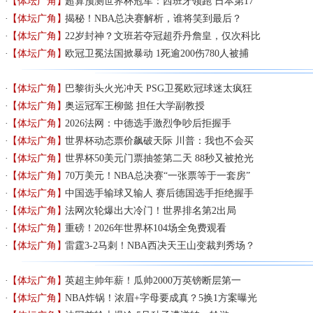
【体坛广角】
超算预测世界杯冠军：西班牙领跑 日本第17
【体坛广角】
揭秘！NBA总决赛解析，谁将笑到最后？
【体坛广角】
22岁封神？文班若夺冠超乔丹詹皇，仅次科比
【体坛广角】
欧冠卫冕法国掀暴动 1死逾200伤780人被捕
【体坛广角】
巴黎街头火光冲天 PSG卫冕欧冠球迷太疯狂
【体坛广角】
奥运冠军王柳懿 担任大学副教授
【体坛广角】
2026法网：中德选手激烈争吵后拒握手
【体坛广角】
世界杯动态票价飙破天际 川普：我也不会买
【体坛广角】
世界杯50美元门票抽签第二天 88秒又被抢光
【体坛广角】
70万美元！NBA总决赛“一张票等于一套房”
【体坛广角】
中国选手输球又输人 赛后德国选手拒绝握手
【体坛广角】
法网次轮爆出大冷门！世界排名第2出局
【体坛广角】
重磅！2026年世界杯104场全免费观看
【体坛广角】
雷霆3-2马刺！NBA西决天王山变裁判秀场？
【体坛广角】
英超主帅年薪！瓜帅2000万英镑断层第一
【体坛广角】
NBA炸锅！浓眉+字母要成真？5换1方案曝光