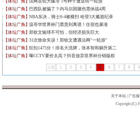
【体坛广角】
法网首轮大爆冷 5号种子遭逆转一轮游
【体坛广角】
巴西队被骗了？内马尔因腿伤需休战4周
【体坛广角】
NBA东决，骑士0-4被横扫 哈登3大尴尬纪录
【体坛广角】
温哥华世界杯门票贵到离谱！住宿也暴涨
【体坛广角】
郑钦文输球不可怕，但经济损失巨大
【体坛广角】
31次致命失误！郑钦文遭遇法网“一轮游”
【体坛广角】
狂扣1475分！排名大洗牌，张本智和躺升第二
【体坛广角】
曝CCTV要价太高？抖音放弃世界杯分销版权
上页
1
2
3
4
5
6
7
8
关于本站
|
广告服
Copyright (C) 1