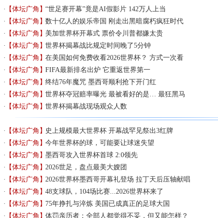
【体坛广角】
“世足赛开幕”竟是AI假影片 142万人上当
【体坛广角】
数十亿人的娱乐帝国 刚走出黑暗腐朽疯狂时代
【体坛广角】
美加世界杯开幕式 票价令川普都嫌太贵
【体坛广角】
世界杯揭幕战比规定时间晚了5分钟
【体坛广角】
在美国如何免费收看2026世界杯？ 方式一次看
【体坛广角】
FIFA最新排名出炉 它重返世界第一
【体坛广角】
终结76年魔咒 墨西哥顺利抢下开门红
【体坛广角】
世界杯夺冠赔率曝光 最被看好的是… 最狂黑马
【体坛广角】
世界杯揭幕战现场观众人数
【体坛广角】
史上规模最大世界杯 开幕战罕见祭出3红牌
【体坛广角】
今年世界杯的球，可能要让球迷失望
【体坛广角】
墨西哥攻入世界杯首球 2:0领先
【体坛广角】
2026世足，盘点最美大嫂团
【体坛广角】
2026世界杯墨西哥开幕礼登场 拉丁天后压轴献唱
【体坛广角】
48支球队，104场比赛...2026世界杯来了
【体坛广角】
75年挣扎与淬炼 美国已成真正的足球大国
【体坛广角】
体罚亲历者：全部人都觉得不妥，但又能怎样？