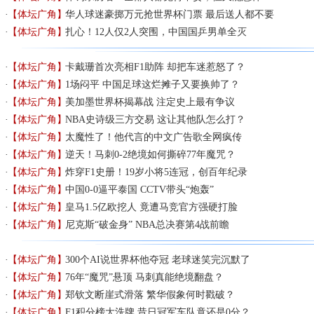
【体坛广角】
华人球迷豪掷万元抢世界杯门票 最后送人都不要
【体坛广角】
扎心！12人仅2人突围，中国国乒男单全灭
【体坛广角】
卡戴珊首次亮相F1助阵 却把车迷惹怒了？
【体坛广角】
1场闷平 中国足球这烂摊子又要换帅了？
【体坛广角】
美加墨世界杯揭幕战 注定史上最有争议
【体坛广角】
NBA史诗级三方交易 这让其他队怎么打？
【体坛广角】
太魔性了！他代言的中文广告歌全网疯传
【体坛广角】
逆天！马刺0-2绝境如何撕碎77年魔咒？
【体坛广角】
炸穿F1史册！19岁小将5连冠，创百年纪录
【体坛广角】
中国0-0逼平泰国 CCTV带头“炮轰”
【体坛广角】
皇马1.5亿欧挖人 竟遭马竞官方强硬打脸
【体坛广角】
尼克斯“破金身” NBA总决赛第4战前瞻
【体坛广角】
300个AI说世界杯他夺冠 老球迷笑完沉默了
【体坛广角】
76年“魔咒”悬顶 马刺真能绝境翻盘？
【体坛广角】
郑钦文断崖式滑落 繁华假象何时戳破？
【体坛广角】
F1积分榜大洗牌 昔日冠军车队竟还是0分？