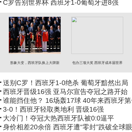
C罗告别世界杯 西班牙1-0葡萄牙进8强
形象大变，西班牙队换上大牌新
包办三项大奖 西班牙成本届世界
西装进王宫
杯最大赢家
送别C罗！西班牙1-0绝杀 葡萄牙黯然出局
西班牙晋级16强 亚马尔宣告夺冠之路开始
谁能挡住他？ 16场轰17球 40年来西班牙
3-0！西班牙轻取奥地利 晋级16强
大冷门！夺冠大热西班牙队被0:0逼平
身价相差20余倍 西班牙遭“零封”跌破全球