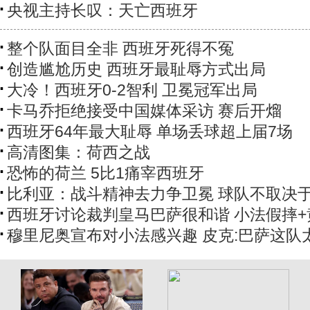
央视主持长叹：天亡西班牙
整个队面目全非 西班牙死得不冤
创造尴尬历史 西班牙最耻辱方式出局
大冷！西班牙0-2智利 卫冕冠军出局
卡马乔拒绝接受中国媒体采访 赛后开熘
西班牙64年最大耻辱 单场丢球超上届7场
高清图集：荷西之战
恐怖的荷兰 5比1痛宰西班牙
比利亚：战斗精神去力争卫冕 球队不取决
西班牙讨论裁判皇马巴萨很和谐 小法假摔
穆里尼奥宣布对小法感兴趣 皮克:巴萨这队