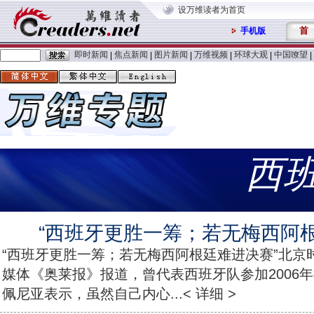
设万维读者为首页
首
手机版
即时新闻
焦点新闻
图片新闻
万维视频
环球大观
中国嘹望
|
|
|
|
|
|
西
“西班牙更胜一筹；若无梅西阿根
“西班牙更胜一筹；若无梅西阿根廷难进决赛”北京时
媒体《奥莱报》报道，曾代表西班牙队参加2006
佩尼亚表示，虽然自己内心...< 详细 >