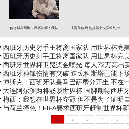
传奇球星预测世界杯决赛：我认
决赛前偷闲 他搂着女友买纽约街
为会轻松获胜
头美食鸡肉饭
西班牙历史射手王将离国家队 用世界杯完
西班牙历史射手王将离国家队 用世界杯完
西班牙世界杯卫冕奖金曝光 每人72万高出
西班牙神锋伤情有突破 迭戈科斯塔已能下
博斯克：西班牙队皇马巴萨帮分开坐 不在
大连阿尔滨两将畅谈世界杯 国脚期待西班
梅西：我想在世界杯夺冠 但不是为了证明
与荷兰撞色！FIFA要求西班牙赶制世界杯
1
2
3
4
5