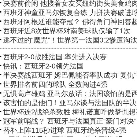
决赛前偷闲 他搂着女友买纽约街头美食鸡
西班牙神童亚马尔恢复合练 力拼决赛破进
西班牙阿根廷谁能夺冠？ 佛得角门神回答
西班牙近8次世界杯对南美球队仅输了1次
逃不过的“魔咒”！世界第一法国0:2惨遭淘
西班牙2-0战胜法国 率先进入决赛
快讯：西班牙2-0领先法国
半决赛战西班牙 姆巴佩能否率队成功“复仇”
世界排名前四的球队 全数闯进4强
无惧高卢雄鸡 亚马尔放话：法国该怕的是
该害怕的是他们！亚马尔谈与法国队的半决
世界杯连2战绝杀致胜 梅礼诺直呼做梦也想
冠军前哨战？ 西班牙与法国真正“豪门对决”
替补上阵115秒进球 西班牙绝杀晋级4强