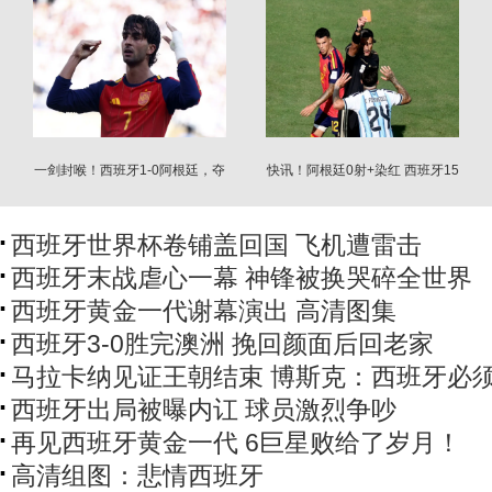
一剑封喉！西班牙1-0阿根廷，夺
快讯！阿根廷0射+染红 西班牙15
冠
射仍0-0
西班牙世界杯卷铺盖回国 飞机遭雷击
西班牙末战虐心一幕 神锋被换哭碎全世界
西班牙黄金一代谢幕演出 高清图集
西班牙3-0胜完澳洲 挽回颜面后回老家
马拉卡纳见证王朝结束 博斯克：西班牙必
西班牙出局被曝内讧 球员激烈争吵
再见西班牙黄金一代 6巨星败给了岁月！
高清组图：悲情西班牙