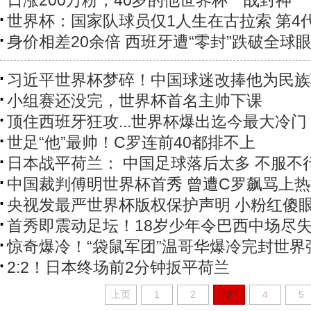
日涨200万粉，40岁的他世界杯一战封神
世界杯：国家队球员仅1人生在古拉索 第4
身价相差20余倍 西班牙遭“零封”跌破全球
习近平世界杯梦碎！中国球迷改捧他为民族
小组赛还没完，世界杯首名主帅下课
顶住西班牙狂攻...世界杯爆出迄今最大冷门
世足“他”最帅！C罗连前40都排不上
日本战平荷兰： 中国足球落后太多 不服不
中国裁判傅明世界杯首秀 曾遭C罗飙骂上
央视发最严世界杯版权保护声明 小粉红傻
首秀即震动足坛！18岁少年令巴西中场尽
惊奇爆冷！“袋鼠军团”温哥华爆冷完封世界
2:2！日本终场前2分钟扳平荷兰
上页
1
2
3
4
5