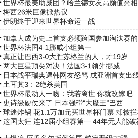
世界杯最美助威团？哈兰德女友高颜值亮相
梅西26米巨像掀热议
伊朗终于迎来世界杯命运一战
加拿大成为史上首支必须跨国参加淘汰赛的
世界杯法国4-1挪威小组第一
真正让巴西3-0大胜苏格兰的人，才19岁
两大巨星顶尖对决！法国3-1领先挪威
日本战平瑞典遭韩网友怒骂 成亚洲首支出
土耳其3：2绝杀美国
世界杯最动人一吻：我若离世 你就改嫁吧
史诗级硬仗来了 日本强碰“大魔王”巴西
球迷炸锅 花1.1万加元买世界杯门票 却被
这国太狂 连12届小组赛第一 44年无人能