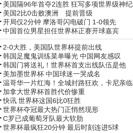
美国隔96年首夺2连胜 狂写多项世界级神
美国2比0击败澳洲 提前晋级
开局仅2分钟 摩洛哥闪电破门 1-0领先
中国首位男星担任世界杯正赛开球嘉宾
2-0大胜，美国队世界杯提前出线
韩国足魔鬼训练菜单曝光 中国网友感叹
韩国门将送礼！世界杯首支出线队伍是他
美加墨世界杯 中国球迷一哭成名
温哥华一片红海！全城封路狂欢，卡尼亲临
加拿大世界杯首胜代价惨重
快讯 世界杯这国6比0狂胜
世界杯夺冠最大热门正悄然现形
C罗已成葡萄牙队最大软肋
世界杯最疯狂20分钟 最后时刻连进5球