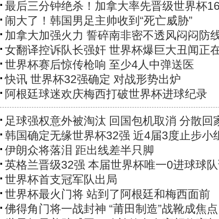
最后三分钟绝杀！加拿大率先晋级世界杯1
闹大了！韩国男足主帅收到“死亡威胁”
加拿大加强火力 誓碎南非密不透风闷闷防
女翻译控诉队长强奸 世界杯爆巨大丑闻正
世界杯赛后惊传枪响 至少4人中弹送医
快讯 世界杯32强确定 对战形势出炉
阿根廷球迷欢庆梅西打破世界杯进球纪录
足球强权意外被淘汰 回国包机取消 分散回
韩国确定无缘世界杯32强 近4届3度止步小
伊朗众将落泪 距出线差半只脚
英格兰晋级32强 本届世界杯唯一0进球球
世界杯首支冠军队出局
世界杯最火门将 站到了阿根廷和梅西面前
佛得角门将一战封神 “莆田制造”战靴成焦点