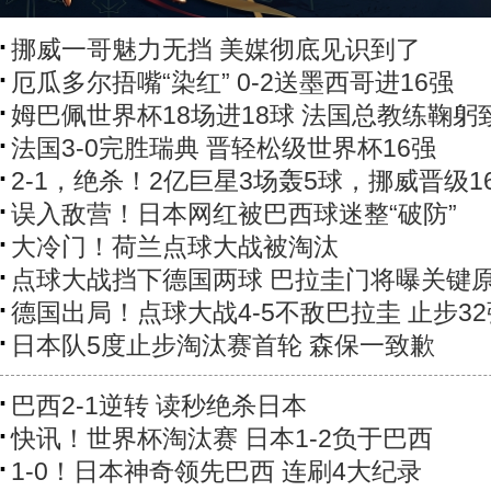
挪威一哥魅力无挡 美媒彻底见识到了
厄瓜多尔捂嘴“染红” 0-2送墨西哥进16强
姆巴佩世界杯18场进18球 法国总教练鞠躬
法国3-0完胜瑞典 晋轻松级世界杯16强
2-1，绝杀！2亿巨星3场轰5球，挪威晋级1
误入敌营！日本网红被巴西球迷整“破防”
大冷门！荷兰点球大战被淘汰
点球大战挡下德国两球 巴拉圭门将曝关键
德国出局！点球大战4-5不敌巴拉圭 止步32
日本队5度止步淘汰赛首轮 森保一致歉
巴西2-1逆转 读秒绝杀日本
快讯！世界杯淘汰赛 日本1-2负于巴西
1-0！日本神奇领先巴西 连刷4大纪录