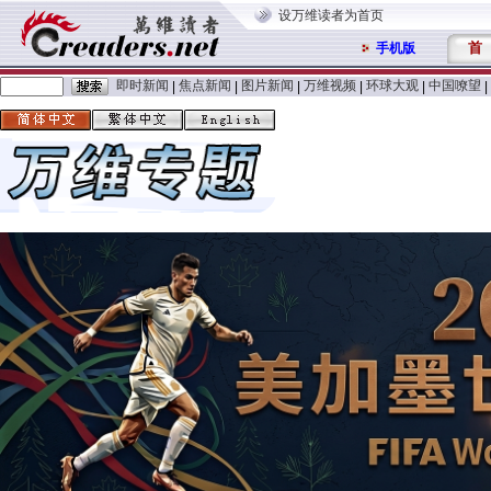
设万维读者为首页
首
手机版
即时新闻
焦点新闻
图片新闻
万维视频
环球大观
中国嘹望
|
|
|
|
|
|