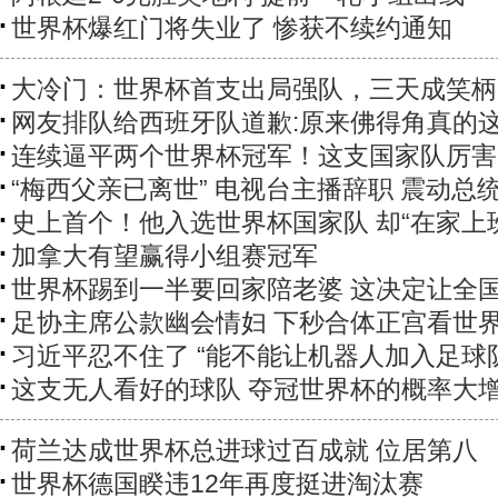
世界杯爆红门将失业了 惨获不续约通知
大冷门：世界杯首支出局强队，三天成笑柄
网友排队给西班牙队道歉:原来佛得角真的
连续逼平两个世界杯冠军！这支国家队厉害
“梅西父亲已离世” 电视台主播辞职 震动总
史上首个！他入选世界杯国家队 却“在家上
加拿大有望赢得小组赛冠军
世界杯踢到一半要回家陪老婆 这决定让全
足协主席公款幽会情妇 下秒合体正宫看世
习近平忍不住了 “能不能让机器人加入足球
这支无人看好的球队 夺冠世界杯的概率大
荷兰达成世界杯总进球过百成就 位居第八
世界杯德国睽违12年再度挺进淘汰赛