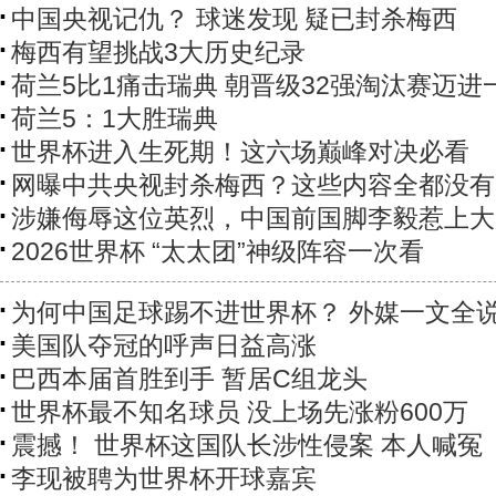
中国央视记仇？ 球迷发现 疑已封杀梅西
梅西有望挑战3大历史纪录
荷兰5比1痛击瑞典 朝晋级32强淘汰赛迈进
荷兰5：1大胜瑞典
世界杯进入生死期！这六场巅峰对决必看
网曝中共央视封杀梅西？这些内容全都没有
涉嫌侮辱这位英烈，中国前国脚李毅惹上大
2026世界杯 “太太团”神级阵容一次看
为何中国足球踢不进世界杯？ 外媒一文全
美国队夺冠的呼声日益高涨
巴西本届首胜到手 暂居C组龙头
世界杯最不知名球员 没上场先涨粉600万
震撼！ 世界杯这国队长涉性侵案 本人喊冤
李现被聘为世界杯开球嘉宾