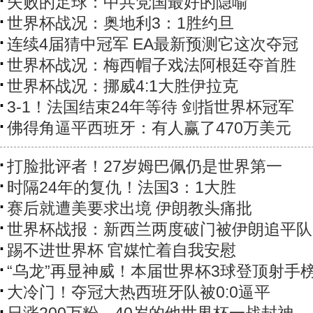
失败的足球：中共党国最好的隐喻
世界杯战况：奥地利3：1胜约旦
连续4届猜中冠军 EA最新预测它这次夺冠
世界杯战况：梅西帽子戏法阿根廷夺首胜
世界杯战况：挪威4:1大胜伊拉克
3-1！法国结束24年等待 剑指世界杯冠军
佛得角逼平西班牙：有人赢了470万美元
打脸批评者！27岁姆巴佩仍是世界第一
时隔24年的复仇！法国3：1大胜
赛后就遭美要求出境 伊朗教头痛批
世界杯战报：新西兰两度破门被伊朗追平队
踢不进世界杯 官媒忙着自我安慰
“乌龙”再显神威！本届世界杯3球登顶射手
大冷门！夺冠大热西班牙队被0:0逼平