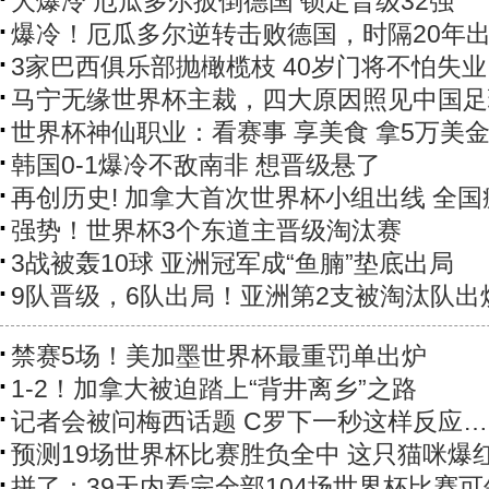
大爆冷 厄瓜多尔扳倒德国 锁定晋级32强
爆冷！厄瓜多尔逆转击败德国，时隔20年
3家巴西俱乐部抛橄榄枝 40岁门将不怕失
马宁无缘世界杯主裁，四大原因照见中国足
世界杯神仙职业：看赛事 享美食 拿5万美
韩国0-1爆冷不敌南非 想晋级悬了
再创历史! 加拿大首次世界杯小组出线 全国
强势！世界杯3个东道主晋级淘汰赛
3战被轰10球 亚洲冠军成“鱼腩”垫底出局
9队晋级，6队出局！亚洲第2支被淘汰队出
禁赛5场！美加墨世界杯最重罚单出炉
1-2！加拿大被迫踏上“背井离乡”之路
记者会被问梅西话题 C罗下一秒这样反应…
预测19场世界杯比赛胜负全中 这只猫咪爆
拼了：39天内看完全部104场世界杯比赛可