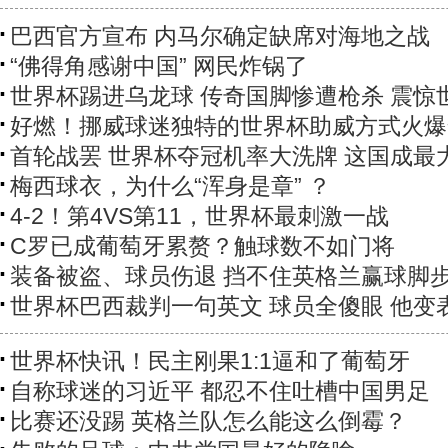
巴西官方宣布 内马尔确定缺席对海地之战
“佛得角感谢中国” 网民炸锅了
世界杯踢进乌龙球 传奇国脚惨遭枪杀 震惊
好燃！挪威球迷独特的世界杯助威方式火爆
首轮战罢 世界杯夺冠机率大洗牌 这国成最
梅西球衣，为什么“浑身是章” ？
4-2！第4VS第11，世界杯最刺激一战
C罗已成葡萄牙累赘？触球数不如门将
装备被盗、球员伤退 挡不住英格兰赢球脚
世界杯巴西裁判一句英文 球员全傻眼 他变
世界杯快讯！民主刚果1:1逼和了葡萄牙
自称球迷的习近平 都忍不住吐槽中国男足
比赛还没踢 英格兰队怎么能这么倒霉？