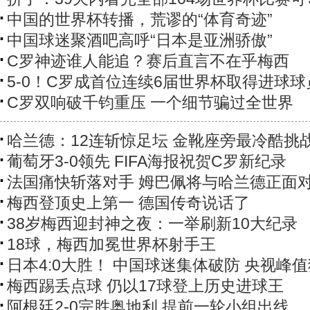
中国的世界杯转播，荒谬的“体育奇迹”
中国球迷聚酒吧高呼“日本是亚洲骄傲”
C罗神迹谁人能追？赛后直言不在乎梅西
5-0！C罗成首位连续6届世界杯取得进球球
C罗双响破千钧重压 一个细节骗过全世界
哈兰德：12连斩惊足坛 金靴座旁最冷酷挑
葡萄牙3-0领先 FIFA海报祝贺C罗新纪录
法国痛快斩落对手 姆巴佩将与哈兰德正面
梅西登顶史上第一 德国传奇说话了
38岁梅西迎封神之夜：一举刷新10大纪录
18球，梅西加冕世界杯射手王
日本4:0大胜！ 中国球迷集体破防 央视峰
梅西踢丢点球 仍以17球登上历史进球王
阿根廷2-0完胜奥地利 提前一轮小组出线