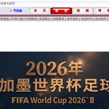
维读者为首页
首
页
新
闻
视
频
博
手机版
万维视频
环球大观
中国嘹望
美国看台
加国要览
留学移民
信息时代
星光灿烂
|
|
|
|
|
|
|
|