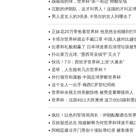
踢最凶的球，世界杯“第一初恋”帅翻全场
沉默的伊朗队，这才叫男人！这踢的才叫足
男人是女人的3倍多,卡塔尔的女人到哪去了
正妹花20万带爸看世界杯 他竟然全程睡到打
卡塔尔世界杯观众不戴口罩 中国人越对比越
比赛和礼貌都赢了 日本球迷赛后清理垃圾被
扑出莱万点球, “墨西哥吴镇宇”又火了
快讯！7:0：西班牙世界杯上演“大屠杀”
是呀，人生能有几次世界杯？
外行领导和腐败 中国足球梦断世界杯
这个女人一出手 梅西C罗世纪同框
世界杯央视主持美貌惊艳 被赞是董卿接班人
世界杯：法国4比1大胜澳洲 波兰0比0踢和墨
疯狂！以色列军情局局长：伊朗酝酿袭击世
百姓疑惑丛生 陆媒解释为何世界杯球迷不戴
阿根廷爆冷开门黑创十项耻辱纪录 赌客痛苦