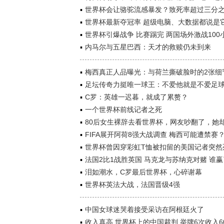
世界杯会让骆驼流感暴发？致死率超过三分
世界杯最新夺冠率 超级电脑、大数据都说是
世界杯引爆战争 比赛踢完 两国场外激战100
内马尔与五星巴西：天才的救赎仍未到来
梅西真正人品曝光：与荷兰撕破脸时的2张细
足坛传奇力挺唯一球王：不爱他就是不爱足
C罗：英雄一迟暮，就成了累赘？
一个世界杯前线记者之死
80后女生裸辞去看世界杯，网友吵翻了，她
FIFA展开阿荷8强大战调查 梅西可能遭禁赛
世界杯曾因穿彩虹T恤被扣留的美国记者突然
法国2比1战胜英国 马克龙与苏纳克对赌 谁赢
泪如潮水，C罗最后世界杯，心碎谢幕
世界杯英法大战，法国晋级4强
中国女球迷哭着接受采访在阿根廷火了
收入真高 世界杯上的中国裁判 举牌6次收入6