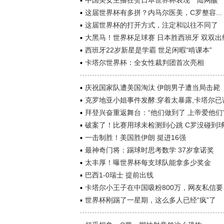
中国美女主播狂赞日本世界杯表现 陆网酸
这届世界杯有多拼？内马尔医美，C罗整容...
这届世界杯的打开方式，注定和以往不同了
大黑马！世界杯足球赛 日本胜西班牙 双双出
西班牙22岁新星是学霸 世足闲暇“啃课本”
卡塔尔世界杯：全女性裁判团首次亮相
庆祝国家队遭美国淘汰 伊朗男子遭当局击毙
克罗地亚小姐事件发酵:穿着太暴露,卡塔尔已
拜登兴奋重返舞台：“他们做到了 上帝爱他们
破案了！比赛用球未检测到心跳 C罗没碰到
一击制胜！美国胜伊朗 挺进16强
最神奇门将：踢球时思考数学 37岁拿诺奖
太丰厚！曝世界杯每支球队能拿多少奖金
巴西1-0瑞士 提前出线
卡塔尔小王子在中国吸粉800万，网友私信要
世界杯刚踢了一星期，这么多人已经“疯”了