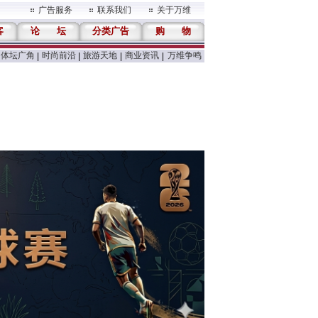
广告服务
联系我们
关于万维
客
论
坛
分类广告
购
物
体坛广角
时尚前沿
旅游天地
商业资讯
万维争鸣
|
|
|
|