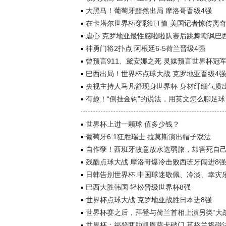
大黑马！葡萄牙黯然出局 摩洛哥晋级4强
在卡塔尔世界杯穿彩虹T恤 美国记者惊传离
虐心 克罗地亚最性感啦啦队赛后跳舞嘲讽巴
神勇门将2扑点 阿根廷6-5荷兰晋级4强
曾预言911、黛安娜之死 灵媒预言世界杯冠
巴西出局！世界杯点球大战 克罗地亚晋级4强
央视主持人马凡舒现身世界杯 身材纤细气质
有趣！“倒挂金钩”的说法，用英文怎么聊足球
世界杯上进一颗球 值多少钱？
葡萄牙6:1狂胜瑞士 拉莫斯演出帽子戏法
自作孽！西班牙故意放水选弱旅，却害死自
残酷点球大战 摩洛哥爆冷击败西班牙闯进8强
日韩告别世界杯 中国球迷敬佩、冷淡、幸灾
巴西大胜韩国 轻松晋级世界杯8强
世界杯点球大战 克罗地亚战胜日本进8强
世界杯赛之后，拜登与荷兰首相上演另类“大战
世界杯：福登两助凯恩萨卡破门 英格兰将碰