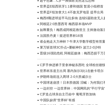
超乎想象…C罗一脚抽射竟然这么恐怖
世界盃E组西班牙1:1赛和德国 暂居小组榜首
世界盃F组加拿大1:4不敌克罗地亚 提早出局
梅西8颗进球追平马拉多纳 连续5届助攻无人
阿根廷2:0胜墨西哥 梅西获本场MVP
如释重负！梅西成阿根廷救世主 主帅激动落
法国胜丹麦！挺进世界杯16强
谁会抱走大力神杯？牛津大学数学模型有答
莱万斩首球3C扑点+屡献神扑 波兰2-0沙特
晋级16强陷危机 阿根廷媒体：梅西恐损千万
C罗手伸进裤子里拿神秘东西吃 全球粉丝都
世界杯东道主出局 塞内加尔3比1击败卡塔尔
伊朗终场前连入两球 2-0大胜威尔士
中国球迷崩溃！日本胜德国 泪喊：为何我们
一边封控 一边世界杯：中国网民的“平行宇宙
C罗造点球亲自主罚命中 葡萄牙胜加纳
中国队缺席“世界杯”有感