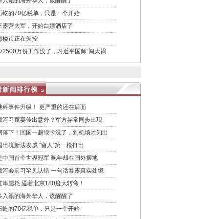
多入籍的海外华人，该醒醒了
石屹的70亿税单，只是一个开始
车露营大军，开始白嫖酒店了
海楼市正在失控
少2500万份工作没了，习近平国师“闯大祸
继科事件升级！ 更严重的还在后面
戴河习家宴传出意外？军方异常同步出现
闸落下！回国一趟绿卡没了，到机场才知出
国出境新法发威 “留人”第一枪打出
是中国首个世界冠军 晚年却在国外摆地
戴河会前习罕见认错 一句话暴露真实处境
连串噩耗 逼着北京180度大转弯！
多入籍的海外华人，该醒醒了
石屹的70亿税单，只是一个开始