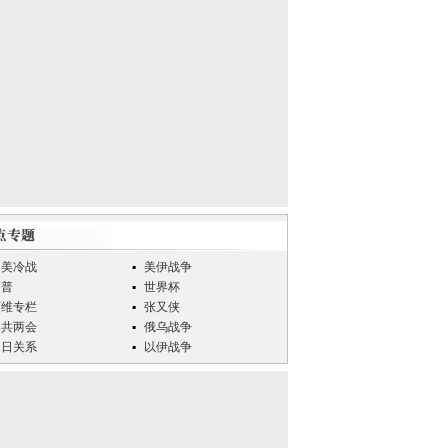
中美冷战
美伊战争
川普
世界杯
万维专栏
张又侠
中共两会
俄乌战争
中日关系
以伊战争