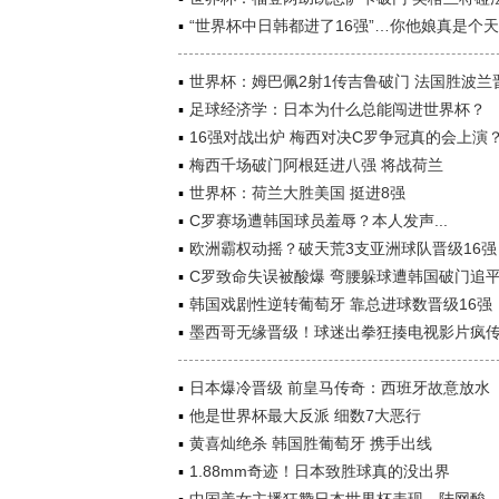
“世界杯中日韩都进了16强”…你他娘真是个
世界杯：姆巴佩2射1传吉鲁破门 法国胜波兰
足球经济学：日本为什么总能闯进世界杯？
16强对战出炉 梅西对决C罗争冠真的会上演
梅西千场破门阿根廷进八强 将战荷兰
世界杯：荷兰大胜美国 挺进8强
C罗赛场遭韩国球员羞辱？本人发声...
欧洲霸权动摇？破天荒3支亚洲球队晋级16强
C罗致命失误被酸爆 弯腰躲球遭韩国破门追
韩国戏剧性逆转葡萄牙 靠总进球数晋级16强
墨西哥无缘晋级！球迷出拳狂揍电视影片疯
日本爆冷晋级 前皇马传奇：西班牙故意放水
他是世界杯最大反派 细数7大恶行
黄喜灿绝杀 韩国胜葡萄牙 携手出线
1.88mm奇迹！日本致胜球真的没出界