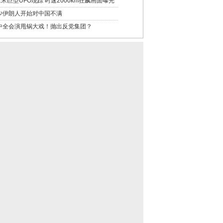
52米巨型UFO现踪 时速2000km狂飙画面曝光
少伊朗人开始对中国不满
中全会演甩锅大戏！抛出反党集团？