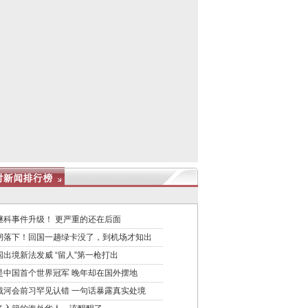
继科事件升级！ 更严重的还在后面
闸落下！回国一趟绿卡没了，到机场才知出
国出境新法发威 “留人”第一枪打出
是中国首个世界冠军 晚年却在国外摆地
戴河会前习罕见认错 一句话暴露真实处境