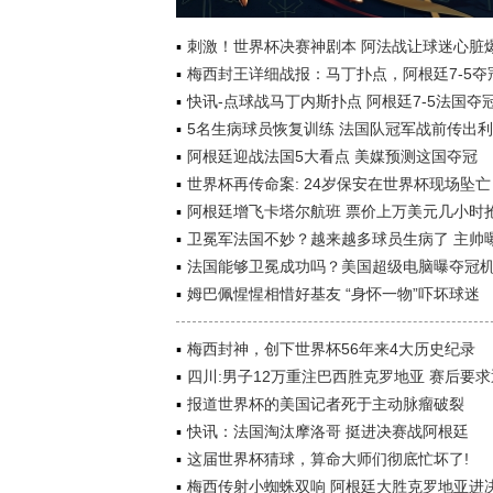
刺激！世界杯决赛神剧本 阿法战让球迷心脏
梅西封王详细战报：马丁扑点，阿根廷7-5夺
快讯-点球战马丁内斯扑点 阿根廷7-5法国夺
5名生病球员恢复训练 法国队冠军战前传出
阿根廷迎战法国5大看点 美媒预测这国夺冠
世界杯再传命案: 24岁保安在世界杯现场坠亡
阿根廷增飞卡塔尔航班 票价上万美元几小时
卫冕军法国不妙？越来越多球员生病了 主帅
法国能够卫冕成功吗？美国超级电脑曝夺冠
姆巴佩惺惺相惜好基友 “身怀一物”吓坏球迷
梅西封神，创下世界杯56年来4大历史纪录
四川:男子12万重注巴西胜克罗地亚 赛后要
报道世界杯的美国记者死于主动脉瘤破裂
快讯：法国淘汰摩洛哥 挺进决赛战阿根廷
这届世界杯猜球，算命大师们彻底忙坏了!
梅西传射小蜘蛛双响 阿根廷大胜克罗地亚进