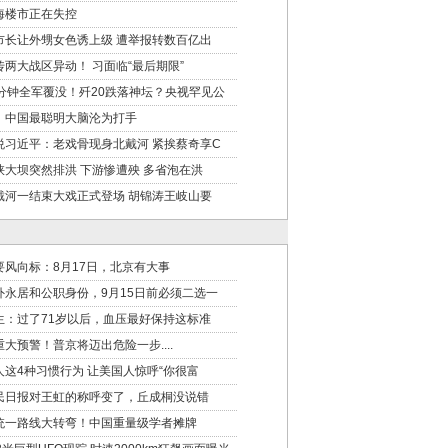
海楼市正在失控
市长让外甥女色诱上级 遭举报转数百亿出
传两大战区异动！ 习面临“最后期限”
0分钟全军覆没！歼20跌落神坛？央视罕见公
！中国最聪明大脑沦为打手
悦习近平：老戏骨现身北戴河 紧挨蔡奇享C
峡大坝突然排洪 下游惨遭殃 多省泡在洪
戴河一结束大戏正式登场 胡锦涛王岐山要
要风向标：8月17日，北京有大事
外永居和公职身份，9月15日前必须二选一
生：过了71岁以后，血压最好保持这标准
重大预警！普京将迈出危险一步....
人这4种习惯行为 让美国人惊呼“你很富
民日报对王虹的称呼变了，丘成桐没说错
统一路线大转弯！中国重量级学者摊牌